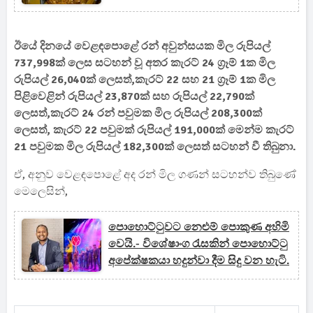
ඊයේ දිනයේ වෙළඳපොළේ රන් අවුන්සයක මිල රුපියල්
737,998ක් ලෙස සටහන් වූ අතර කැරට් 24 ග්‍රෑම් 1ක මිල
රුපියල් 26,040ක් ලෙසත්,කැරට් 22 සහ 21 ග්‍රෑම් 1ක මිල
පිළිවෙළින් රුපියල් 23,870ක් සහ රුපියල් 22,790ක්
ලෙසත්,කැරට් 24 රන් පවුමක මිල රුපියල් 208,300ක්
ලෙසත්, කැරට් 22 පවුමක් රුපියල් 191,000ක් මෙන්ම කැරට්
21 පවුමක මිල රුපියල් 182,300ක් ලෙසත් සටහන් වී තිබුනා.
ඒ, අනුව වෙළඳපොළේ අද රන් මිල ගණන් සටහන්ව තිබුණේ
මෙලෙසින්,
පොහොට්ටුවට නෙළුම් පොකුණ අහිමි
වෙයි.- විශේෂාංග රැසකින් පොහොට්ටු
අපේක්ෂකයා හදුන්වා දීම සිදු වන හැටි.