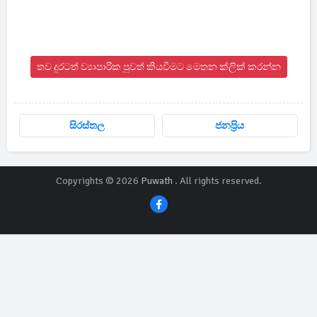
තව දුරටත් ව්‍යාපාරික පුවත් කියවීමට මෙතන ක්ලික් කරන්න
සිරස්තල
ජනප්‍රිය
Copyrights © 2026
Puwath
. All rights reserved.