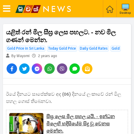
Desktop
යළිත් රන් මිල සීඝ්‍ර ලෙස පහලට. - නව මිල
ගණන් මෙන්න.
Gold Price in Sri Lanka
Today Gold Price
Daily Gold Rates
Gold
By Wayomi
2 years ago
ඊයේ දිනයට සාපේක්ෂව අද (06) දිනයේ ලංකාවේ රන් මිල
පහල ගොස් තිබෙනවා.
සීඝ්‍ර ලෙස මිල පහල යයි. - ඉන්ධන
මිලෙහි හදිසියේම සිදු වූ වෙනස
මෙන්න.