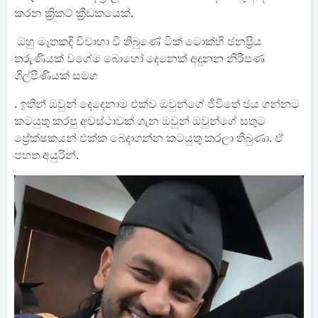
කරන ක්‍රිකට් ක්‍රීඩකයෙක්.
ඔහු මෑතකදි විවාහා වී තිබුණේ ටික් ටොක්හි ජනප්‍රිය
තරුණියක් වගේම බොහෝ දෙනෙක් අදුනන නිරීපණ
ශිල්පිණියක් සමග
. ඉතින් ඔවුන් දෙදෙනාම එක්ව ඔවුන්ගේ ජීවිතේ ජය ගන්නට
කටයුතු කරපු අවස්ථාවක් ගැන ඔවුන් ඔවුන්ගේ සතුට
ප්‍රේක්ෂකයන් එක්ක බෙදාගන්න කටයුතු කරලා තිබුණා. ඒ
පහත අයුරින්.