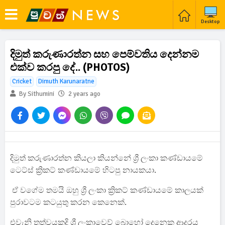
Desktop
දිමුත් කරුණාරත්න සහ පෙම්වතිය දෙන්නම
එක්ව කරපු දේ.. (PHOTOS)
Cricket
Dimuth Karunaratne
By Sithumini
2 years ago
දිමුත් කරුණාරත්න කියලා කියන්නේ ශ්‍රී ලංකා කණ්ඩායමේ
ටෙට්ස් ක්‍රිකට් කණ්ඩායමේ හිටපු නායකයා.
ඒ වගේම තමයි ඔහු ශ්‍රී ලංකා ක්‍රිකට් කණ්ඩායමේ කාලයක්
පුරාවටම කටයුතු කරන කෙනෙක්.
එවැනි තත්වයකදි ශ්‍රී ලංකාවෙව් බොහෝ දෙනෙකු ආදරය