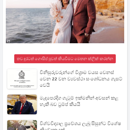
තව දුරටත් ගොසිප් පුවත් කියවීමට මෙතන ක්ලික් කරන්න
විනිසුරුවරුන්ගේ විශ්‍රාම වයස වෙනස්
වෙන 22 වන ව්‍යවස්ථා සංශෝධනය ගැසට්
වෙයි
මැදපෙරදිග ගැටුම් ඉක්මනින් අවසන් කළ
හැකි බව ට්‍රම්ප් කියයි
විශ්වවිද්‍යාල ප්‍රවේශය ලැබූ සිසුන්ට විශේෂ
නිවේදනයක්