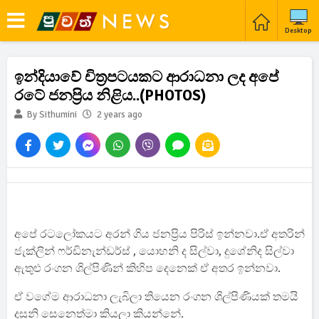
Desktop
ඉන්දියාවේ චිත්‍රපටයකට ආරාධනා ලද අපේ
රටේ ජනප්‍රිය නිළිය..(PHOTOS)
By Sithumini
2 years ago
අපේ රටලෝකයට අරන් ගිය ජනප්‍රිය පිරිස් ඉන්නවා.ඒ අතරින්
ජැක්ලින් ෆර්ඩිනැන්ඩර්ස් , යොහනි ද සිල්වා, දුශේනිද සිල්වා
ඇතුළු රංගන ශිල්පිණින් කිහිප දෙනෙක් ඒ අතර ඉන්නවා.
ඒ වගේම ආරාධනා ලැබිලා තියෙන රංගන ශිල්පිණියක් තමයි
දසුනි සෙනෙත්මා කියලා කියන්නේ.