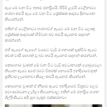
ඇය මේ වන විට ඉතාම ජනප්‍රියයි. පිරිමි ළමයි ටෙලිනාට්‍ය
හරහා තමයි ඇය මේ වන විට ප්‍රේක්ෂක ආදරය දිනාගෙන
තියෙන්නේ.
ඉතින් ඒ ටෙලිනාට්‍ය හරහාට්ග් ඇයට මේ වන විට ලොකු
ප්‍රේක්ෂක ආදරයක් හිමිවන බව තමයි ඇයනම් සදහන්
කරන්නේ.
එහි ඇයගේ ඇයගේ වයසට වැඩි රංගනයක් දැක්වීම ඇයට
තවත් වාසි සහගත් වූ බව තමයි ඇයනම් සදහන් කරන්නේ.
කොහොම වුණත් මේ වන විට වැඩි අවධානයක් යොමුවෙලා
තියෙන ඇයට අපේ රටේ විතරක් නෙමෙයි ඉන්දියාවෙනුත්
ප්‍රතිචාර ලැබෙනවා කියල තමයි ඇයනම් කියන්නේ.
කොහොම වුණත් ඒ නිසාම ඇයට ඉන්දියාවේ චිත්‍රපට වලට
පවා ආරාධනා ලැබිලා තියෙනවාලු. ඉතින් මේ ජනප්‍රිය රංගන
ශිල්පිණියට අපි සුබ පැතුම් එක්කරනවා