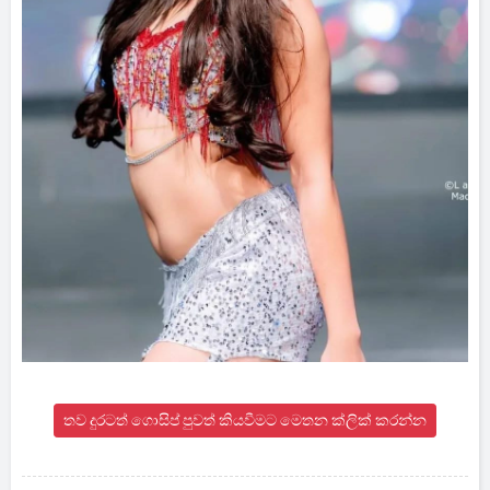
තව දුරටත් ගොසිප් පුවත් කියවීමට මෙතන ක්ලික් කරන්න