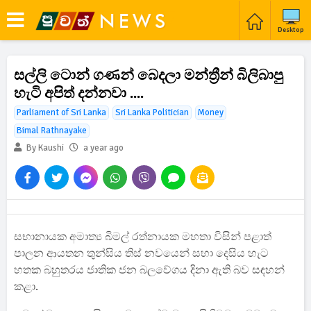
Desktop
සල්ලි ටොන් ගණන් බෙදලා මන්ත්‍රීන් බිලිබාපු
හැටි අපිත් දන්නවා ....
Parliament of Sri Lanka
Sri Lanka Politician
Money
Bimal Rathnayake
By Kaushi
a year ago
සභානායක අමාත්‍ය බිමල් රත්නායක මහතා විසින් පළාත්
පාලන ආයතන තුන්සිය තිස් නවයෙන් සභා දෙසිය හැට
හතක බහුතරය ජාතික ජන බලවේගය දිනා ඇති බව සඳහන්
කළා.