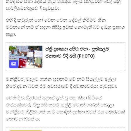
තවද එම සභා දෙසිය හැට හතේම බලය පිහිටුවන බවද ඔහු
පාර්ලිමේන්තුවේ දී පැවසුවා.
එහි දී කවුරුන් හෝ වෙන වෙන දේවල් කිරීමට හීන
මවන්නේ නම් ඒ සඳහා කිසිදු ඉඩක් නොමැති බව ද ඔහු ප්‍රකාශ
කළා.
ස්ත්‍රී දුෂකයා අපිට එපා - පුත්තලම
ජනතාව විදී බසී (PHOTO)
මන්ත්‍රීවරු මුදලට ගන්න සූදානම් වේ නම් සියල්ලම අල්ලා
හිරේ දමන බවත් එම අවස්ථාවේ දී අමාත්‍යවරයා පැවසුවා.
මෙහි දී වැඩිදුරටත් අදහස් දැක් වූ ඔහු කියා සිටියේ
රාජපක්ෂවරු වික්‍රමසිංහවරු සල්ලි ටොන් ගණන් බෙදලා
මන්ත්‍රීවරු බිලිබා ගත් හැටි හොඳින් දන්නා බවත් එය බොරුවක්
නොවන බවත් ය.