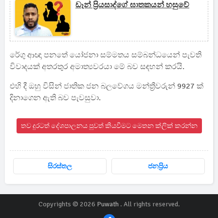
ඩෑන් ප්‍රියසාද්ගේ ඝාතකයන් හසුවේ
රේගු ආඥා පනතේ යෝජනා සම්මතය සම්බන්ධයෙන් පැවති
විවාදයක් අතරතුර අමාත්‍යවරයා මේ බව සඳහන් කරයි.
එහි දී ඔහු විසින් ජාතික ජන බලවේගය මන්ත්‍රීවරුන් 9927 ක්
දිනාගෙන ඇති බව පැවසුවා.
තව දුරටත් දේශපාලනය පුවත් කියවීමට මෙතන ක්ලික් කරන්න
සිරස්තල
ජනප්‍රිය
Copyrights © 2026
Puwath
. All rights reserved.