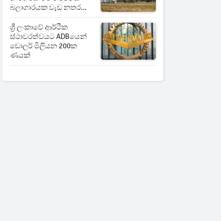
බලාගාරයක වැඩ නතර
කෙරේ
ශ්‍රී ලංකාවේ ආර්ථික
ස්ථාවරත්වයට ADBයෙන්
ඩොලර් මිලියන 200ක
ණයක්