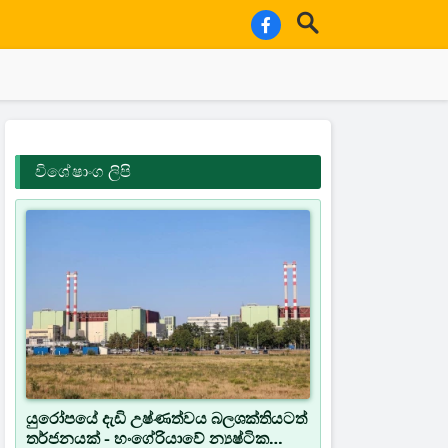
විශේෂාංග ලිපි
යුරෝපයේ දැඩි උෂ්ණත්වය බලශක්තියටත්
තර්ජනයක් - හංගේරියාවේ න්‍යෂ්ටික