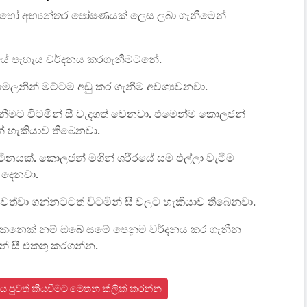
් හෝ අභ්‍යන්තර පෝෂණයක් ලෙස ලබා ගැනීමෙන්
යේ පැහැය වර්දනය කරගැනීමටනේ.
ෙලනින් මට්ටම අඩු කර ගැනීම අවශ්‍යවනවා.
නීමට විටමින් සී වැදගත් වෙනවා. එමෙන්ම කොලජන්
ින් හැකියාව තිබෙනවා.
ටීනයක්. කොලජන් මගින් ශරීරයේ සම එල්ලා වැටීම
 දෙනවා.
ත්වා ගන්නටටත් විටමින් සී වලට හැකියාව තිබෙනවා.
කෙනෙක් නම් ඔබේ සමේ පෙනුම වර්දනය කර ගැනීන
ින් සී එකතු කරගන්න.
ය පුවත් කියවීමට මෙතන ක්ලික් කරන්න