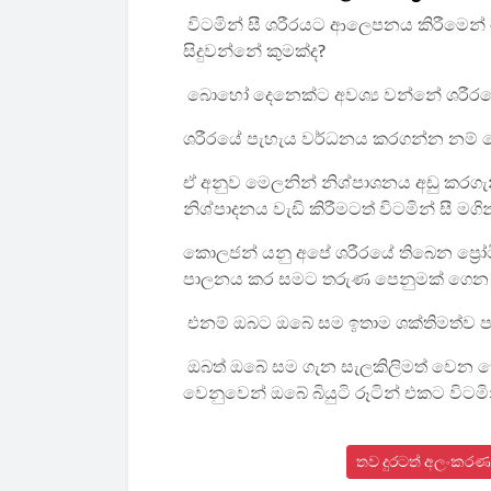
විටමින් සී ශරීරයට ආලෙපනය කිරීමෙන
සිදුවන්නේ කුමක්ද?
බොහෝ දෙනෙක්ට අවශ්‍ය වන්නේ ශරීර
ශරීරයේ පැහැය වර්ධනය කරගන්න නම් ම
ඒ අනුව මෙලනින් නිශ්පාශනය අඩු කරගැ
නිශ්පාදනය වැඩි කිරීමටත් විටමින් සී මග
කොලජන් යනු අපේ ශරීරයේ තිබෙන ප්‍රෝ
පාලනය කර සමට තරුණ පෙනුමක් ගෙන
එනම් ඔබට ඔබේ සම ඉතාම ශක්තිමත්ව පව
ඔබත් ඔබේ සම ගැන සැලකිලිමත් වෙන 
වෙනුවෙන් ඔබේ බියුටි රූටින් එකට විටම
තව දුරටත් අලංකරණ