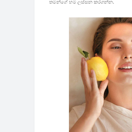
තමන්ගේ හම ලස්සන කරගන්න.