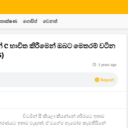
තාක්ෂණ
ගොසිප්
වෙනත්
න් C භාවිත කිරීමෙන් ඔබට මෙතරම් වටින
S)
2 years ago
Report
විටමින් සී කියලා කියන්නේ ශරීරයට ඉතාම
ශක්තිකරණයට ඉතාම වැදගත්. ඒ වගේම හැමෝම කැමතියිනේ