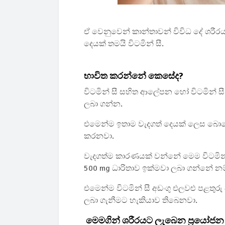
ඒ වෙනුවෙන් කාන්තාවන් විවිධ දේ ශර
දෙයක් තමයි විටමින් සී.
භාවිත කරන්නේ කෙසේද?
විටමින් සී සහිත ආලේපන හෝ විටමින් සී ස
ලබා ගන්න.
එමෙන්ම ඉතාම වැදගත් දෙයක් ලෙස බොහ
කරනවා.
වැදගත්ම කාරණයක් වන්නේ මෙම විටමින්
500 mg ධාරිතාව ඉක්මවා ලබා ගන්නේ නම්
එමෙන්ම විටමින් සී අඩංගු එලවළු පළත
ලබා ගැනීමට හැකියාව තිබෙනවා.
මෙමගින් ශරීරයට ලැබෙන ප්‍රයෝජ