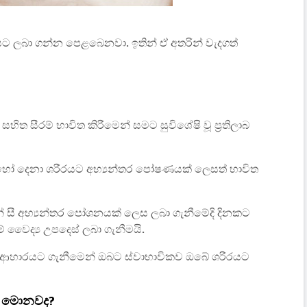
ීරයට ලබා ගන්න පෙළබෙනවා.
ඉතින් ඒ අතරින් වැදගත්
හිත සීරම් භාවිත කිරීමෙන් සමට සුවිශේෂි වූ ප්‍රතිලාබ
ෝ දෙනා ශරීරයට අභ්‍යන්තර පෝෂණයක් ලෙසත් භාවිත
 සී අභ්‍යන්තර පෝශනයක් ලෙස ලබා ගැනීමේදි දිනකට
 වෛද්‍ය උපදෙස් ලබා ගැනීමයි.
ුරු ආහාරයට ගැනීමෙන් ඔබට ස්වාභාවිකව ඔබේ ශරීරයට
න මොනවද?