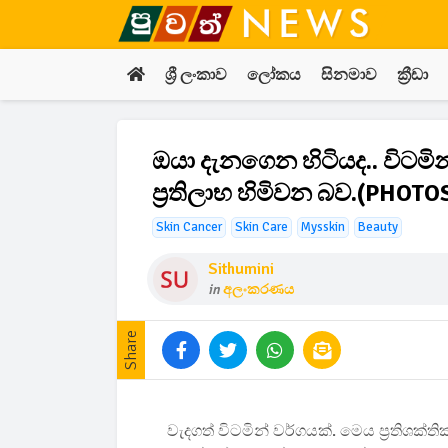
ශ්‍රී ලංකාව
ලෝකය
සිනමාව
ක්‍රීඩා
ඔයා දැනගෙන හිටියද.. විටමි
ප්‍රතිලාභ හිමිවන බව.(PHOTO
Skin Cancer
Skin Care
Mysskin
Beauty
Sithumini
in
අලංකරණය
Share
වැදගත් විටමින් වර්ගයක්. මෙය ප්‍රති