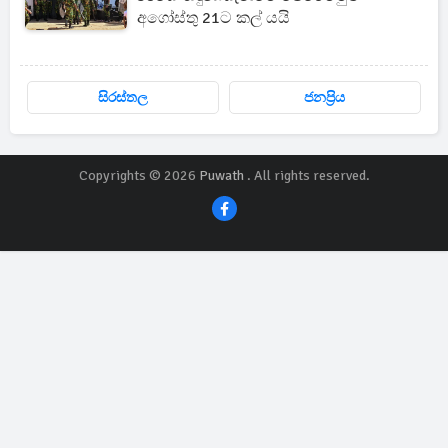
අගෝස්තු 21ට කල් යයි
සිරස්තල
ජනප්‍රිය
Copyrights © 2026
Puwath
. All rights reserved.