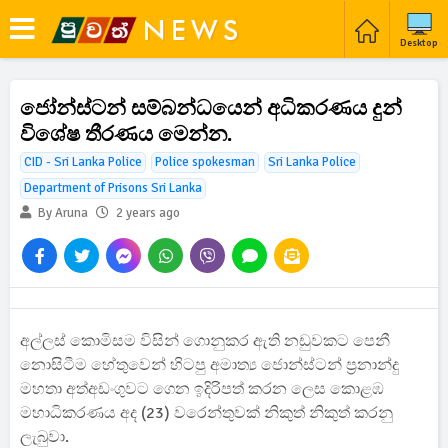
Desktop
ජෝන්ස්ටන් සම්බන්ධයෙන් අධිකරණය දුන්
විශේෂ තීරණය මෙන්න.
CID - Sri Lanka Police
Police spokesman
Sri Lanka Police
Department of Prisons Sri Lanka
By Aruna
2 years ago
අල්ලස් කොමිසම විසින් ගොනුකර ඇති නඩුවකට පෙනී
නොසිටීම හේතුවෙන් හිටපු අමාත්‍ය ජොන්ස්ටන් ප්‍රනාන්දු
මහතා අත්අඩංගුවට ගෙන ඉදිරිපත් කරන ලෙස කොළඹ
මහාධිකරණය අද (23) වරෙන්තුවක් නිකුත් නිකුත් කරනු
ලැබුවා.