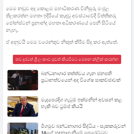
මෙම නඩුව අද කොළඹ මහාධිකරණ විනිසුරු මංජුල
තිලකරත්න මහතා ඉදිරියේ කැඳවූ අවස්ථාවේදී විත්තිකරු
ජෝන්ස්ටන් ප්‍රනාන්දු මහතා අධිකරණයේ පෙනී සිටියේ
නැහැ.
ඒ අනුවයි මෙම වරෙන්තුව නිකුත් කිරීම සිදු කර ඇත්තේ.
තව දුරටත් ශ්‍රී ලංකාව පුවත් කියවීමට මෙතන ක්ලික් කරන්න
බන්ධනාගාර තත්ත්වය ගැන ජනපති
ප්‍රධානත්වයෙන් අද විශේෂ සාකච්ඡාවක්
මැදපෙරදිග ගැටුම් ඉක්මනින් අවසන් කළ
හැකි බව ට්‍රම්ප් කියයි
මීගමුව බන්ධනාගාර සිද්ධිය - සැකකරුවන්
38ගේ හඳුනාගැනීමේ පෙරෙට්ටුව