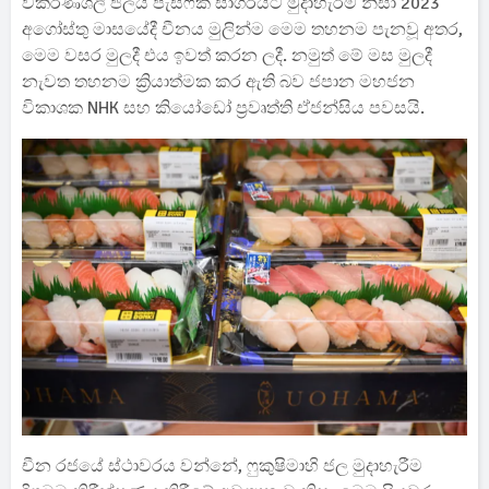
විකිරණශීලී ජලය පැසිෆික් සාගරයට මුදාහැරීම නිසා 2023
අගෝස්තු මාසයේදී චීනය මුලින්ම මෙම තහනම පැනවූ අතර,
මෙම වසර මුලදී එය ඉවත් කරන ලදී. නමුත් මේ මස මුලදී
නැවත තහනම ක්‍රියාත්මක කර ඇති බව ජපාන මහජන
විකාශක NHK සහ කියෝඩෝ ප්‍රවෘත්ති ඒජන්සිය පවසයි.
චීන රජයේ ස්ථාවරය වන්නේ, ෆුකුෂිමාහි ජල මුදාහැරීම