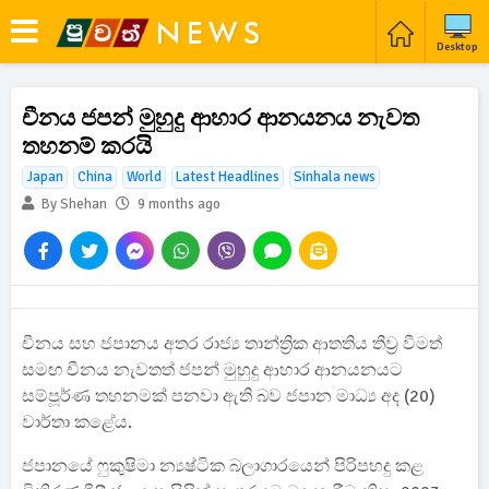
Desktop
චීනය ජපන් මුහුදු ආහාර ආනයනය නැවත
තහනම් කරයි
Japan
China
World
Latest Headlines
Sinhala news
By Shehan
9 months ago
චීනය සහ ජපානය අතර රාජ්‍ය තාන්ත්‍රික ආතතිය තීව්‍ර වීමත්
සමඟ චීනය නැවතත් ජපන් මුහුදු ආහාර ආනයනයට
සම්පූර්ණ තහනමක් පනවා ඇති බව ජපාන මාධ්‍ය අද (20)
වාර්තා කළේය.
ජපානයේ ෆුකුෂිමා න්‍යෂ්ටික බලාගාරයෙන් පිරිපහදු කළ