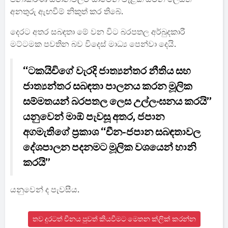
අනතුරු ඇඟවීම් නිකුත් කර තිබේ.
දෙරට අතර සබඳතා මේ වන විට බරපතල අර්බුදකාරී
මට්ටමක පවතින බව විදෙස් මාධ්‍ය පෙන්වා දෙයි.
“ටකයිචිගේ වැරදි ජාත්‍යන්තර නීතිය සහ
ජාත්‍යන්තර සබඳතා පාලනය කරන මූලික
සම්මතයන් බරපතල ලෙස උල්ලංඝනය කරයි”
යනුවෙන් මාඕ පැවසූ අතර, ජපාන
අගමැතිගේ ප්‍රකාශ “චීන-ජපාන සබඳතාවල
දේශපාලන පදනමට මූලික වශයෙන් හානි
කරයි”
යනුවෙන් ද පැවසීය.
තව දුරටත් චීනය පුවත් කියවීමට මෙතන ක්ලික් කරන්න