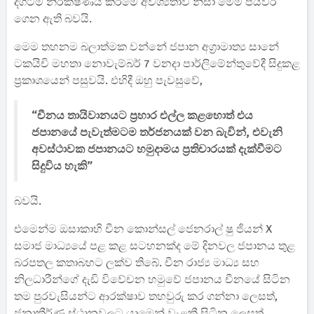
දිගටම නිරීක්ෂණය කිරීමේ අවශ්‍යතාව නිසා මෙම පියවර
ගෙන ඇති බවයි.
මෙම තහනම බලාත්මක වන්නේ ජපාන අග්‍රාමාත්‍ය සානේ
ටකයිචි මහතා නොවැම්බර් 7 වනදා පාර්ලිමේන්තුවේදී සිදුකළ
ප්‍රකාශයෙන් පසුවයි. එහිදී ඔහු පැවසුවේ,
“චීනය තායිවානයට ප්‍රහාර එල්ල කළහොත් එය
ජපානයේ පැවැත්මටම තර්ජනයක් වන බැවින්, එවැනි
අවස්ථාවක ජපානයට හමුදාමය ප්‍රතිචාරයක් දැක්වීමට
සිදුවිය හැකි”
බවයි.
එමෙන්ම ඔසාකාහි චීන කොන්සල් ජෙනරාල් ෂු ජියන් X
සමාජ මාධ්‍යයේ පළ කළ සටහනක්ද මේ දිනවල ජපානය තුළ
බරපතල කතාබහට ලක්ව තිබේ. චීන රාජ්‍ය මාධ්‍ය සහ
නිලධාරීන්ගේ දැඩි විවේචන හමුවේ ජපානය චීනයේ සිටින
තම පුරවැසියන්ට ආරක්ෂාව තහවුරු කර ගන්නා ලෙසත්,
ජනාකීර්ණ ස්ථානවලට යාමෙන් වැළකී සිටින ලෙසත්