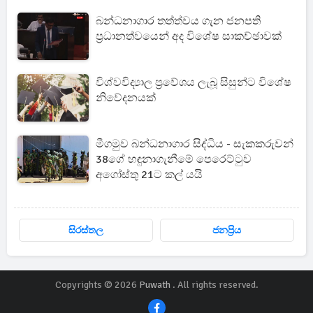
බන්ධනාගාර තත්ත්වය ගැන ජනපති
ප්‍රධානත්වයෙන් අද විශේෂ සාකච්ඡාවක්
විශ්වවිද්‍යාල ප්‍රවේශය ලැබූ සිසුන්ට විශේෂ
නිවේදනයක්
මීගමුව බන්ධනාගාර සිද්ධිය - සැකකරුවන්
38ගේ හඳුනාගැනීමේ පෙරෙට්ටුව
අගෝස්තු 21ට කල් යයි
සිරස්තල
ජනප්‍රිය
Copyrights © 2026
Puwath
. All rights reserved.