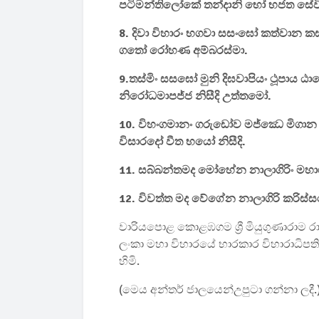
පටිමන්තිලෝකේ තන්දානි භෝ භජත සේවි
8. දිවා විහාරං භගවා සසංඝෝ කත්වාන 
ගතෝ රෝහණ අම්බරස්මා.
9.තස්මිං සසඝෝ මුනි දිඝවාපියං ථූපාය
නිරෝධමාපජ්ජ නිසීදි උත්තමෝ.
10. විහංගමානං ගරුඩෝව මජ්⁣ඣෙ මිග
විසාරදෝ වීත භයෝ නිසීදි.
11. සබ්බන්තමද මෝහේන නාලාගිරිං මහා
12. විවත්ත මද වේගේන නාලාගිරි කරිස්ස
වාරියපොළ කොළඹගම ශ්‍රී මියුගුණාරාම රා
ලංකා මහා විහාරයේ භාරකාර විහාරාධිපති
හිමි.
(මෙය අන්තර් ජාලයෙන්උපුටා ගන්නා ලදී.