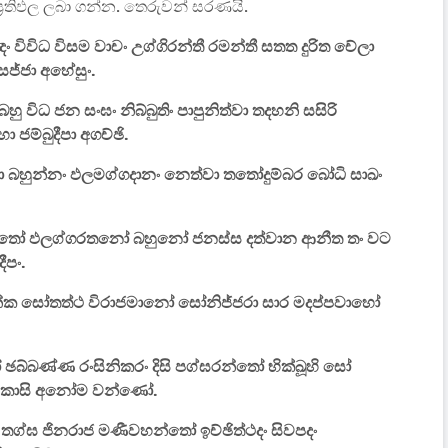
‍රතිඵල ලබා ගන්න. තෙරුවන් සරණයි.
විවිධ විසම වාචං උග්ගිරන්තී රමන්තී සතත දුරිත චේලා
 සජ්ජා අහේසුං.
ු විධ ජන සංඝං නිබ්බුතිං පාපුනිත්වා තදහනි සසිරි
 ජම්බුදීපා අගච්ඡි.
 බහුන්නං ඵලමග්ගදානං නෙත්වා තතෝදුම්බර බෝධි සාඛං
පත්තෝ ඵලග්ගරතනෝ බහුනෝ ජනස්ස දත්වාන ආනීත තං වට
ීපං.
නේක සෝතත්ථ විරාජමානෝ සෝනිජ්ජරා සාර මදප්පවාහෝ
ඡබ්බණ්ණ රංසිනිකරං දිසි පග්ඝරන්තෝ භික්ඛූහි සෝ
මකාසි අනෝම වන්ණෝ.
ි තග්ඝ ජිනරාජ මණීවහන්තෝ ඉච්ඡිත්ථදං සිවපදං