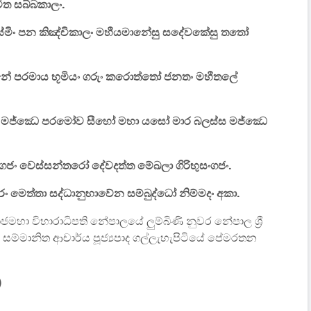
ත සබ්බකාලං.
කස්මිං පන කිඤ්චිකාලං මහීයමානේසු සදේවකේසු තතෝ
 ඨානේ පරමාය භූමියං ගරුං කරොත්තෝ ජනතං මහීතලේ
ාන මජ්ඣෙ පරමෝව සීහෝ මහා යසෝ මාර බලස්ස මජ්ඣෙ
ගජං වෙස්සන්තරෝ දේවදත්ත මේඛලා ගිරිභුසංගජං.
රං මෙත්තා සද්ධානුභාවේන සම්බුද්ධෝ නිම්මදං අකා.
ජමහා විහාරාධිපති නේපාලයේ ලුම්බිණි නුවර නේපාල ශ්‍රී
 සම්මානිත ආචාර්ය පූජ්‍යපාද ගල්ලැහැපිටියේ පේමරතන
)