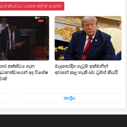
පුවත් කියවීමට මෙතන ක්ලික් කරන්න
ාර තත්ත්වය ගැන
මැදපෙරදිග ගැටුම් ඉක්මනින්
්‍රධානත්වයෙන් අද විශේෂ
අවසන් කළ හැකි බව ට්‍රම්ප් කියයි
වක්
ජනප්‍රිය