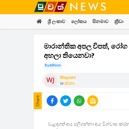
ශ්‍රී ලංකාව
ලෝකය
සිනමාව
ක්‍රීඩා
මාරාන්තික අපල විපත්, රෝග ද
අහලා තියෙනවා?
Buddhism
Wayomi
in
රචනා
Share
වැළඳගත් අය පලිගන්නා අය විශ්වාස කරන ද