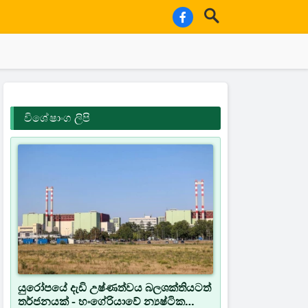
විශේෂාංග ලිපි
යුරෝපයේ දැඩි උෂ්ණත්වය බලශක්තියටත්
තර්ජනයක් - හංගේරියාවේ න්‍යෂ්ටික