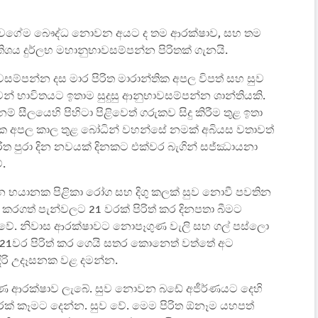
ට වගේම බෞද්ධ නොවන අයට ද තම ආරක්ෂාව, සහ තම
ශය දුර්ලභ මහානුභාවසම්පන්න පිරිතක් ගැනයි.
ාවසම්පන්න දස මාර පිරිත මාරාන්තික අපල විපත් සහ සුව
භාවිතයට ඉතාම සුදුසු ආනුභාවසම්පන්න ශාන්තියකි.
 සීලයෙහි පිහිටා පිළිවෙත් ගරුකව සිදු කිරීම තුළ ඉතා
්ටක අපල කාල තුළ බෝධින් වහන්සේ නමක් අබියස වතාවත්
ිරිත පුරා දින නවයක් දිනකට එක්වර බැගින් සජ්ඣායනා
ේ.
යානක පිළිකා රෝග සහ දිගු කලක් සුව නොවී පවතින
දු කරගත් පැන්වලට 21 වරක් පිරිත් කර දිනපතා බීමට
 වේ. නිවාස ආරක්ෂාවට නොපෑගුණ වැලි සහ ගල් පස්ලො
න් 21වර පිරිත් කර ගෙයි සතර කොනෙත් වත්තේ අට
ිරි උදෑසනක වළ දමන්න.
ූර්ණ ආරක්ෂාව ලැබේ. සුව නොවන බඩේ අජීර්ණයට දෙහි
් වරක් කෑමට දෙන්න. සුව වේ. මෙම පිරිත ඕනෑම යහපත්