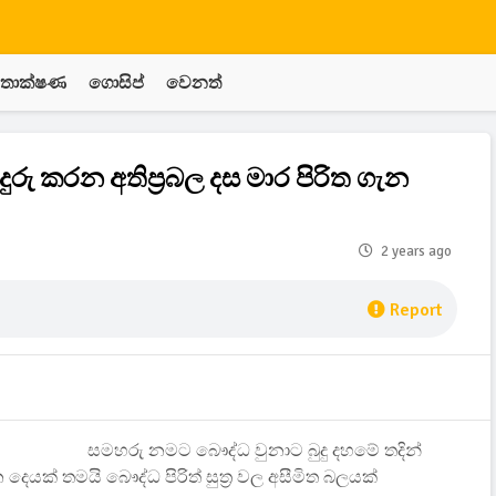
තාක්ෂණ
ගොසිප්
වෙනත්
ුරු කරන අතිප්‍රබල දස මාර පිරිත ගැන
2 years ago
Report
සමහරු නමට බෞද්ධ වුනාට බුදු දහමේ තදින්
ෙයක් තමයි බෞද්ධ පිරිත් සුත්‍ර වල අසීමිත බලයක්