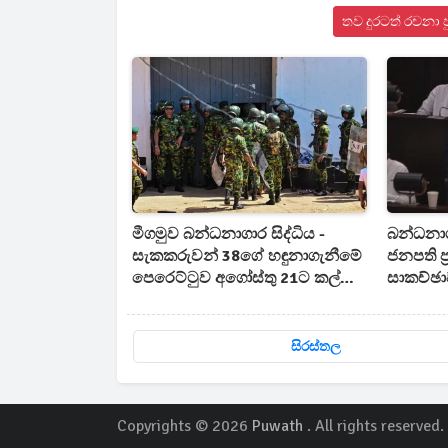
තව දුරටත් රචනා 
මීගමුව බන්ධනාගාර සිද්ධිය -
බන්ධනාග
සැකකරුවන් 38ගේ හඳුනාගැනීමේ
ජනපති ප
පෙරෙට්ටුව අගෝස්තු 21ට කල්
සාකච්ඡා
යයි
සිරස්තල
Copyrights © 2026
Puwath
. All rights reserved.