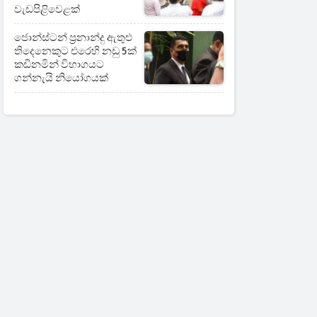
වැඩපිළිවෙළක්
ජොන්ස්ටන් ප්‍රනාන්දු ඇතුළු
තිදෙනෙකුට එරෙහි නඩු 5ක්
කඩිනමින් විභාගයට
ගන්නැයි නියෝගයක්