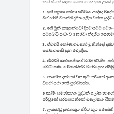
කාරණයක් සඳහා යොදා ගෙන ඉතා උසස් ප්
1. ඉති තදුභය සේනා ඝට්ටයං අඤ්ඤ මඤ්ඤං 
ඛග්ගරාසී වහන්තී දුසිත ලලිත චිත්තා යුද්ධ
2. ඉති මුනි කකුසන්ධෝ දීපමාගම්ම මේතං බහ
සම්බෝධි සාඛං ච නෙත්වා නිදහිය ගගනම්‍හා
3. ඒවම්පි කෝණාගමනෝ මුනින්දෝ දත්වා
සෝපාගමාසී පුන ජම්බුදීපා.
4. ඒවම්පි කස්සපජිනෝ වරමණ්ඩදීපං 
බෝධි සාඛං රෝපාපයිත්ව මගමා පුන ජම්බුද
5. පාරෝහ දන්තෝ චිත කූට කුම්භෝ අ
ධජෝ යථා භාති පුරාධිපස්ස.
6 තස්මිං සමන්තනග මුද්ධනි ලෝක නාථෝ 
පරිවුතෝ සරසාගරන්තෝ ඕලෝකයං ඨිත
7. ලංකාවධූ සුමනකූට කිරිට කූට සජ්ජේහ