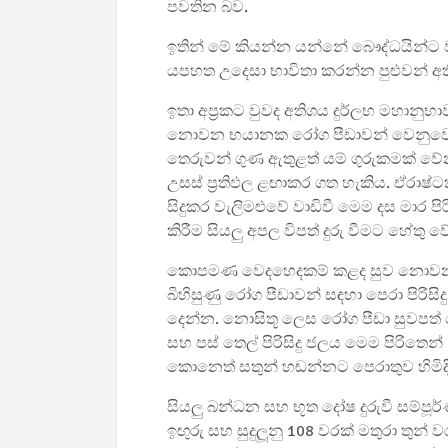
පවතින බව.
ඉතින් මේ කියන්න යන්නේ බෞද්ධයින්
යපහත උදෙසා භාවිතා කරන්න පුළුවන් අති
ඉතා අප්‍රකට වුවද අතිශය දුර්ලභ මහානුභ
නොවන භයානක රෝග පීඩාවන් වෙනුවෙන් 
තෙරුවන් ගුණ ඇතුළත් යම් ගුරුකමක් වේනම්
උසස් ප්‍රතිඵල ළඟාකර ගත හැකිය. ඒරාෂ
සිදුකර වැලිමළුවේ වාඩිවී මෙම දස මාර ප
කිරීම සියලු අපල විපත් දුරු වීමට හේතු ව
කොපමණ වෙදහෙදකම් කළද සුව නොවන භ
බිහිසුණු රෝග පීඩාවන් සඳහා පෙරා පිරිසි
දෙන්න. නොසිතූ ලෙස රෝග පීඩා සුවපත්
සහ පස් තෙල් පිරිසිදු ජලය මෙම පිරිතෙ
කොනෙත් සතුන් හඬන්නට පෙරාතුව හිමිද
සියලු බන්ධන සහ භූත දෝෂ දුරුවී සම්ප
ඉඟුරු සහ සුදුලූනු 108 වරක් මතුරා තුන