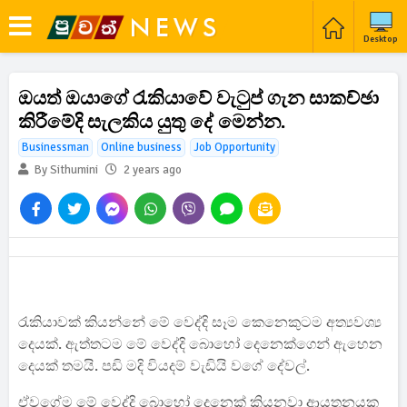
Desktop
ඔයත් ඔයාගේ රැකියාවේ වැටුප් ගැන සාකච්ඡා
කිරීමේදි සැලකිය යුතු දේ මෙන්න.
Businessman
Online business
Job Opportunity
By Sithumini
2 years ago
රැකියාවක් කියන්නේ මේ වෙද්දි සෑම කෙනෙකුටම අත්‍යවශ්‍ය
දෙයක්. ඇත්තටම මේ වෙද්දි බොහෝ දෙනෙක්ගෙන් ඇහෙන
දෙයක් තමයි. පඩි මදි වියදම් වැඩියි වගේ දේවල්.
ඒවගේම මේ වෙද්දි බොහෝ දෙනෙක් කියනවා ආයතනයක