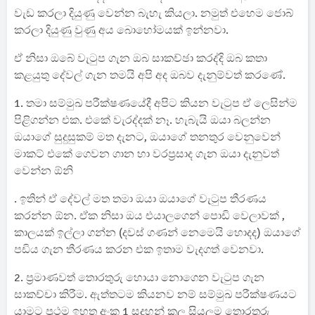
වැඩ කරලා දියුණු වෙන්න බැහැ කියලා. නමුත් එහෙම ජොබ්
කරලා දියුණු වුණු අය බොහෝමයක් ඉන්නවා.
ඒ නිසා ඔබේ වැටුප ගැන ඔබ සාකච්ඡා කරද්දි ඔබ කතා
කළයුතු දේවල් ගැන තමයි අපි අද ඔබව දැනුම්වත් කරණේ.
1. තමා සම්මුඛ පරීක්ෂණයේදී අපිට කියන වැටුප ඒ ලෙසින්ම
පිළිගන්න එක. එකේ වැරද්දක් නෑ. හැබැයි ඔයා බලන්න
ඔයාගේ සුදුසුකම් මත දැනට, ඔයාගේ තනතුර වෙනුවෙන්
මාකට් එකේ ගෙවන ගාන හා වරප්‍රසාද ගැන ඔයා දැනුවත්
වෙන්න ඕනි
. ඉතින් ඒ දේවල් මත තමා ඔයා ඔයාගේ වැටුප තීරණය
කරන්න ඕන. ඒක නිසා ඔය එයාලගෙන් පොඩි වෙලාවක් ,
කාලයක් ඉල්ලා ගන්න (දවස් ගණන් නෙමෙයි හොදද) ඔයාගේ
පඩිය ගැන තීරණය කරන එක ඉතාම වැදගත් වෙනවා.
2. ප්‍රමාණවත් තොරතුරු හොයා නොගෙන වැටුප ගැන
සාකච්චා කිරීම. ඇත්තටම කියනව නම් සම්මුඛ පරීක්ෂණයට
යාමට ප්‍රථම ඉහත අංක 1 සදහන් කල සියලුම තොරතුරු