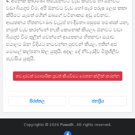
4. අනෙක් කාරණේ තම,ඕනවට වැඩ කියවීම හා ඕනවට
වඩා බියගුළු වීම. අපි ඕනවට වැඩ හෝ සැර පරුෂ ලෙස කතා
කිරීමට යෑමත් මගින් ඔබගේ වටිනාකම අඩු වේනව.
ආයතනය හිතනවා ඔබ වැටුප් හා දීමනා පසුපස පමණක් යන,
නමුත් වැඩ කරන්නේ නැති කෙනෙක් කියලා. ඕනවට වඩා
බියගුළු වීම තුලින් වෙන්නේ ආයතනය හිතනවා ඔයාව
එයාලට ඕන විදියට නටවන්න පුළුවන් කියල. ඉතින් අප
මොලේ කල්පනා කල යුතුයි. අදාල දේ නිවැරදිව මිත්‍රශීලීව
පැවසිය යුතුයි.
තව දුරටත් ව්‍යාපාරික පුවත් කියවීමට මෙතන ක්ලික් කරන්න
සිරස්තල
ජනප්‍රිය
Copyrights © 2026
Puwath
. All rights reserved.