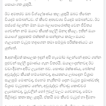
සොයා ගත යුතුයි.
ඊට අමතරව ඔබ විශ්ලේෂණය කල යුතුයි ඔබට තිබෙන
වියදම් සම්බන්ධව. ඒ කීවේ අත්‍යවශ්‍ය වියදම් සම්බන්ධව. ඊට
පස්සේ බලන්න ඕන ඔයා බලාපොරොත්තු වෙන ජීවිතය
ගෙවන්න නම් ඔයාට කියක් සල්ලි ඕනද කියල. ඉතින් ඔයා
ඔයාගේ සුදුසකම් එක්කත් සංසන්දනය කරලා ඔයාට
ගැලපෙන වැටුප හදාගෙන තමා සම්මුඛ පරීක්ෂණයට යා
යුත්තේ.
3.අනාදිමත් කාලෙක ඉදන් අපි හැමෝම බලන්නේ අතට ගන්න
පුළුවන් සල්ලි ප්‍රමාණය ගැන විතරයි. ඔයාලා දන්නවද ඊට
වඩා දීමනා අපිට ලැබෙන බව. සෞඛ්‍ය රක්ෂණය, බෝනස්
අවුරුද්දට කීයක් හම්බෙනවද, ආයතනය ලබාදෙන විශ්‍රාම
සැලසුම් මොනවද, එහෙම නැතිනම් දෙන වැටුප ප්‍රමාණවත්ද
විශ්‍රාම වැටුපකට යන්න, අවුරුද්දට නිවාඩු කොච්චර
ලැබෙනවද, ට්‍රැවලින් හෝ ෆුවල් වලට ගෙවනවද, මේවා
පිළිබදව කතා කල යුතුයි. ඒකයි මම කීවේ වැටුප් හා දීමනා